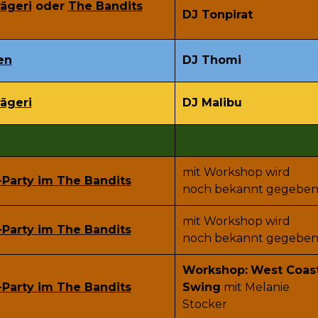
ägeri
oder
The Bandits
DJ Tonpirat
en
DJ Thomi
ägeri
DJ Malibu
mit Workshop wird
-Party im The Bandits
noch bekannt gegebe
mit Workshop wird
-Party im The Bandits
noch bekannt gegebe
Workshop:
West Coas
-Party im The Bandits
Swing
mit Melanie
Stocker