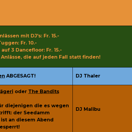
lässen mit DJ's: Fr. 15.-
Tuggen: Fr. 10.-
auf 3 Dancefloor: Fr. 15.-
Anlässe, die auf jeden Fall statt finden!
en
ABGESAGT!
DJ Thaler
ägeri
oder
The Bandits
ür diejenigen die es wegen
DJ Malibu
trifft: der Seedamm
 ist an diesem Abend
esperrt!