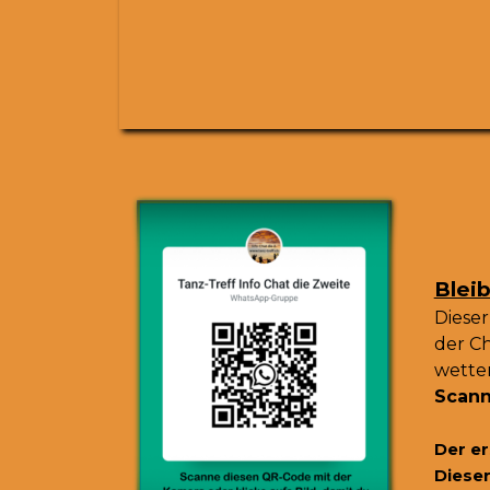
Bleib
Dieser
der Ch
wetter
Scann
Der er
Dieser