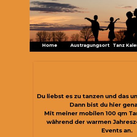
Direkt zum Seiteninhalt
Home
Austragungsort
Tanz Kale
▼
Du liebst es zu tanzen und das 
Dann bist du hier gena
Mit meiner mobilen 100 qm Tan
während der warmen Jahresz
Events an.