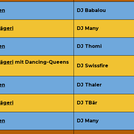
en
DJ Babalou
ägeri
DJ Many
en
DJ Thomi
ägeri
mit Dancing-Queens
DJ Swissfire
en
DJ Thaler
ägeri
DJ TBär
en
DJ Many