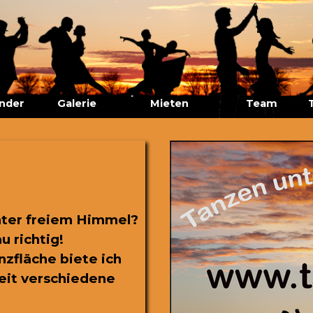
Menü überspringen
nder
Galerie
Mieten
▼
Team
unter freiem Himmel?
u richtig!
zfläche biete ich
eit verschiedene